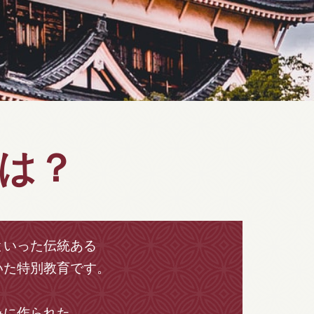
は？
といった伝統ある
いた特別教育です。
為に作られた