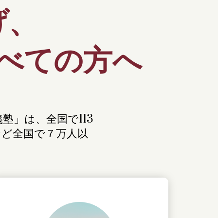
げ、
べての方へ
塾」は、全国で113
など全国で７万人以