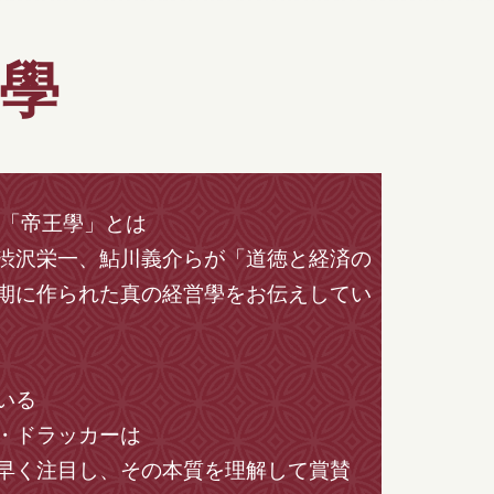
學
「帝王學」とは
渋沢栄一、鮎川義介らが「道徳と経済の
期に作られた真の経営學をお伝えしてい
いる
・ドラッカーは
早く注目し、その本質を理解して賞賛