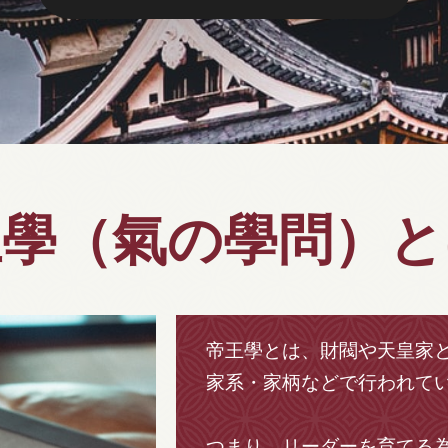
王學（氣の學問）と
帝王學とは、財閥や天皇家
家系・家柄などで行われて
つまり、リーダーを育てる