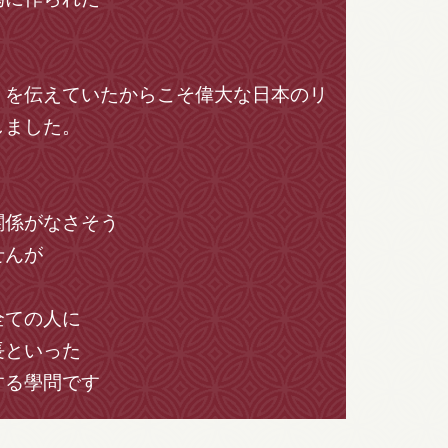
」を伝えていたからこそ
偉大な日本のリ
しました。
関係がなさそう
せんが
全ての人に
長といった
する學問です