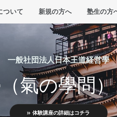
について
新規の方へ
塾生の方
一般社団法人日本王道経営學
學（氣の學問）
体験講座の詳細はコチラ