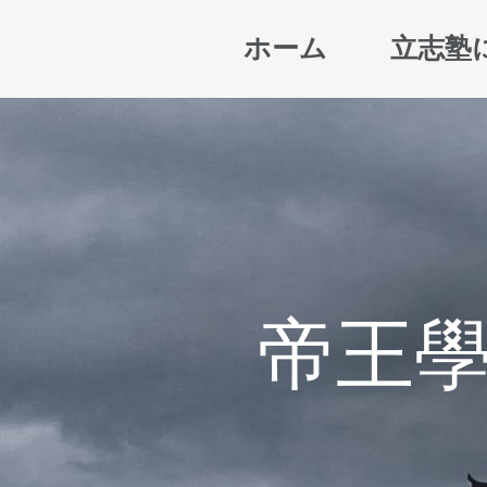
ホーム
立志塾
帝王