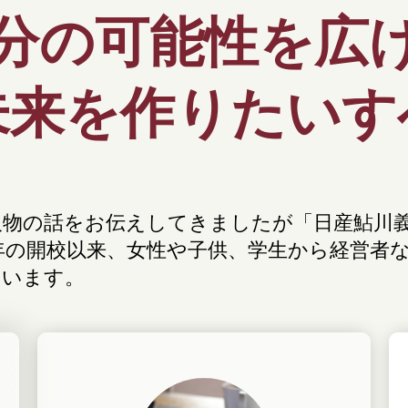
分の可能性を広
未来を作りたいす
人物の話をお伝えしてきましたが
「日産鮎川義
5年の開校以来、
女性や子供、学生から経営者
ています。